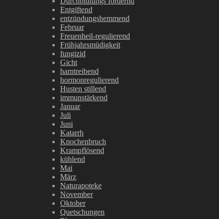
Durchblutungs fördernd
Entgiftend
entzündungshemmend
Februar
Freuenheil-regulierend
Frühjahrsmüdigkeit
fungizid
Gicht
harntreibend
hormonregulierend
Husten stillend
immunstärkend
Januar
Juli
Juni
Katarrh
Knochenbruch
Krampflösend
kühlend
Mai
März
Naturapoteke
November
Oktober
Quetschungen