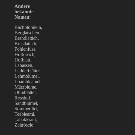
Andere
bekannte
Namen:
Bachblümlein,
Berglatschen,
Brandlattich,
Brustlattich,
Fohlenfuss,
Hoflörrich,
Hufblatt,
Labassen,
Ladderblätter,
Lehmblümel,
Loambleamel,
Märzblume,
Ohmblätter,
Rosshuf,
Sandblümel,
Sommertürl,
Teebleaml,
Tabakkraut,
Zeitrösele