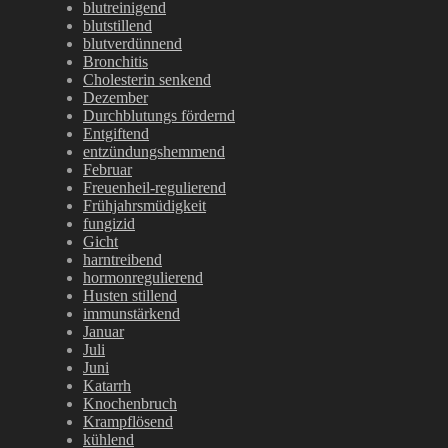
blutreinigend
blutstillend
blutverdünnend
Bronchitis
Cholesterin senkend
Dezember
Durchblutungs fördernd
Entgiftend
entzündungshemmend
Februar
Freuenheil-regulierend
Frühjahrsmüdigkeit
fungizid
Gicht
harntreibend
hormonregulierend
Husten stillend
immunstärkend
Januar
Juli
Juni
Katarrh
Knochenbruch
Krampflösend
kühlend