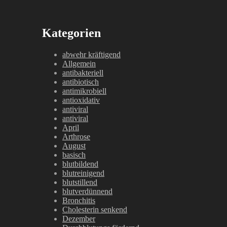
Kategorien
abwehr kräftigend
Allgemein
antibakteriell
antibiotisch
antimikrobiell
antioxidativ
antiviral
antiviral
April
Arthrose
August
basisch
blutbildend
blutreinigend
blutstillend
blutverdünnend
Bronchitis
Cholesterin senkend
Dezember