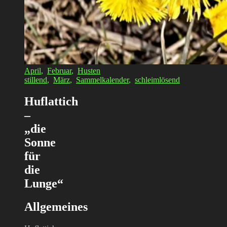
April
,
Februar
,
Husten
stillend
,
März
,
Sammelkalender
,
schleimlösend
Huflattich
–
„die
Sonne
für
die
Lunge“
Allgemeines