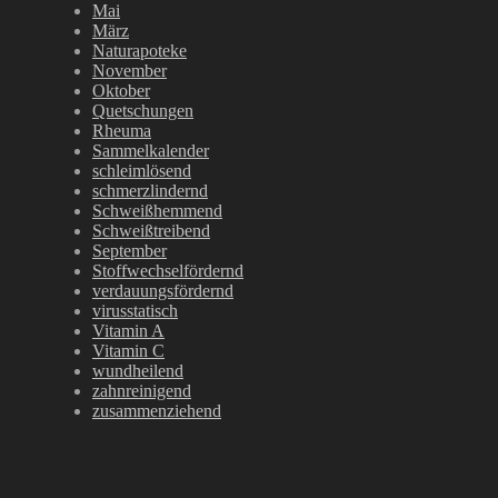
Mai
März
Naturapoteke
November
Oktober
Quetschungen
Rheuma
Sammelkalender
schleimlösend
schmerzlindernd
Schweißhemmend
Schweißtreibend
September
Stoffwechselfördernd
verdauungsfördernd
virusstatisch
Vitamin A
Vitamin C
wundheilend
zahnreinigend
zusammenziehend