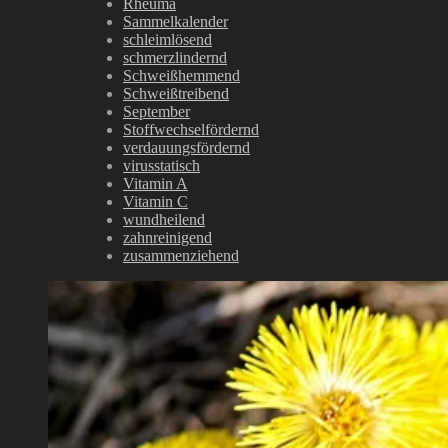
Rheuma
Sammelkalender
schleimlösend
schmerzlindernd
Schweißhemmend
Schweißtreibend
September
Stoffwechselfördernd
verdauungsfördernd
virusstatisch
Vitamin A
Vitamin C
wundheilend
zahnreinigend
zusammenziehend