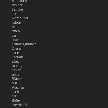
Huflattich
aus der
Familie
der
Korbblüter
gehört
zu
einen
der
ersten
Frühlingsblüher.
Dieser
hat es
überaus
eilig,
so eilig
das er
seine
Blätter
erst
Wochen
nach
der
Blüte
entwickelt.