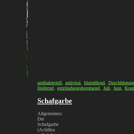
antibakteriell
,
antiviral
,
blutstillend
,
Durchblutun
fördernd
,
entzündungshemmend
,
Juli
,
Juni
,
Kram
Schafgarbe
Allgemeines:
Die
Schafgarbe
(Achillea