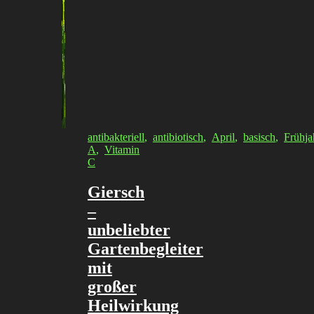
antibakteriell
,
antibiotisch
,
April
,
basisch
,
Frühja
A
,
Vitamin
C
Giersch
–
unbeliebter
Gartenbegleiter
mit
großer
Heilwirkung