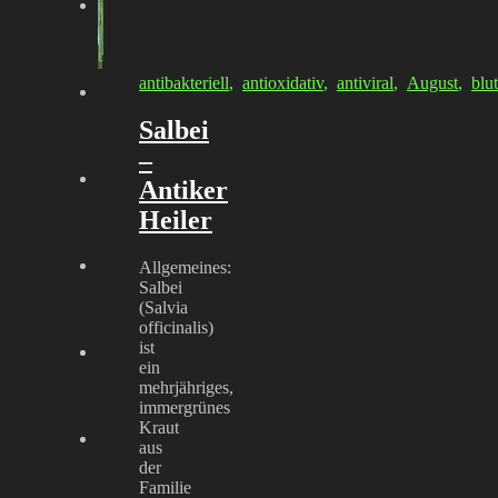
antibakteriell
,
antioxidativ
,
antiviral
,
August
,
blut
Salbei
–
Antiker
Heiler
Allgemeines:
Salbei
(Salvia
officinalis)
ist
ein
mehrjähriges,
immergrünes
Kraut
aus
der
Familie