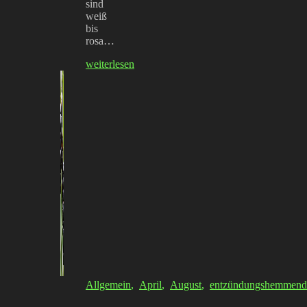
sind
weiß
bis
rosa…
weiterlesen
Allgemein
,
April
,
August
,
entzündungshemmend