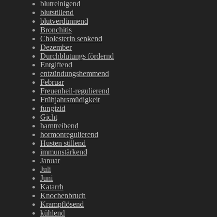
blutreinigend
blutstillend
blutverdünnend
Bronchitis
Cholesterin senkend
Dezember
Durchblutungs fördernd
Entgiftend
entzündungshemmend
Februar
Freuenheil-regulierend
Frühjahrsmüdigkeit
fungizid
Gicht
harntreibend
hormonregulierend
Husten stillend
immunstärkend
Januar
Juli
Juni
Katarrh
Knochenbruch
Krampflösend
kühlend