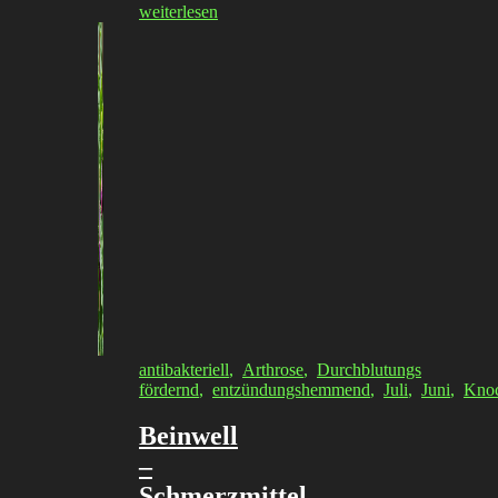
weiterlesen
antibakteriell
,
Arthrose
,
Durchblutungs
fördernd
,
entzündungshemmend
,
Juli
,
Juni
,
Kno
Beinwell
–
Schmerzmittel