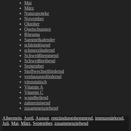
Mai
März
Naturapoteke
November
Oktober
Quetschungen
Rheuma
Sammelkalender
schleimlösend
schmerzlindernd
Schweißhemmend
Schweißtreibend
September
Stoffwechselfördernd
verdauungsfördernd
virusstatisch
Vitamin A
Vitamin C
wundheilend
zahnreinigend
zusammenziehend
Allgemein
,
April
,
August
,
entzündungshemmend
,
immunstärkend
,
Juli
,
Mai
,
März
,
September
,
zusammenziehend