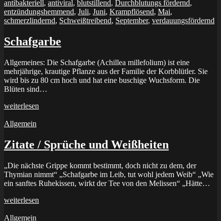
antibakteriell
,
antiviral
,
blutstillend
,
Durchblutungs fördernd
,
entzündungshemmend
,
Juli
,
Juni
,
Krampflösend
,
Mai
,
schmerzlindernd
,
Schweißtreibend
,
September
,
verdauungsfördernd
Schafgarbe
Allgemeines: Die Schafgarbe (Achillea millefolium) ist eine
mehrjährige, krautige Pflanze aus der Familie der Korbblütler. Sie
wird bis zu 80 cm hoch und hat eine buschige Wuchsform. Die
Blüten sind…
weiterlesen
11. März 2023
Allgemein
Zitate / Sprüche und Weißheiten
„Die nächste Grippe kommt bestimmt, doch nicht zu dem, der
Thymian nimmt“ „Schafgarbe im Leib, tut wohl jedem Weib“ „Wie
ein sanftes Ruhekissen, wirkt der Tee von den Melissen“ „Hätte…
weiterlesen
23. Dezember 2020
Allgemein