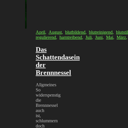
April
,
August
,
blutbildend
,
blutreinigend
,
blutsti
regulierend
,
harntreibend
,
Juli
,
Juni
,
Mai
,
März
Das
Schattendasein
der
Brennnessel
Allgmeines
So
widerspenstig
die
Brennnessel
auch
ist,
schlummern
doch