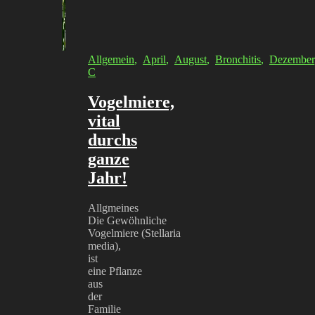
Allgemein
,
April
,
August
,
Bronchitis
,
Dezember
C
Vogelmiere,
vital
durchs
ganze
Jahr!
Allgmeines
Die Gewöhnliche
Vogelmiere (Stellaria
media),
ist
eine Pflanze
aus
der
Familie