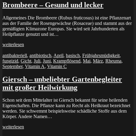
Brombeere – Gesund und lecker
Allgemeines Die Brombeere (Rubus fruticosus) ist eine Pflanzenart
aus der Familie der Rosengewächse (Rosaceae) und stammt aus der
gemäßigten Klimazone Europas. Sie wird seit Jahrhunderten als
Heilpflanze genutzt und ist…
weiterlesen
5. März 2023
antibakteriell
,
antibiotisch
,
April
,
basisch
,
Frühjahrsmüdigkeit
,
fungizid
,
Gicht
,
Juli
,
Juni
,
Krampflösend
,
Mai
,
März
,
Rheuma
,
September
,
Vitamin A
,
Vitamin C
Giersch – unbeliebter Gartenbegleiter
mit großer Heilwirkung
Schon seit dem Mittelalter ist Giersch bekannt für seine heilenden
Eigenschaften. Die Pflanze kann zu Recht als Heilkraut bezeichnet
werden. Sie schwemmt beispielsweise schädliche Stoffe aus dem
Körper. Andere Namen…
weiterlesen
14. Oktober 2021